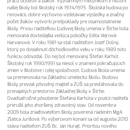
prácu učiteľov a žiakov. Významným medzníkom v histórii
našej školy bol školský rok 1974/1975. Školská budova po
renovácii, dobre výchovno-vzdelávaie výsledky a značný
počet žiakov vytvorili predpoklady pre osamostatnenie
školy. Prvou riaditeľkou Ľudovej školy umenia v Štrbe bola
menovaná dovtedajšia vedúca pobočky Edita Vejrová-
Harvanová. V roku 1981 sa stal riaditeľom Jozef Dolný,
ktorý po dosiahnutí dôchodkového veku v roku 1989 túto
funkciu odovzdal. Do nej bol menovaný Štefan Karhút.
Školský rok 1990/1991 sa niesol v znamení pokračujúcich
zmien v školstve i celej spoločnosti. Ľudová škola umenia
sa premenovala na Základnú umeleckú školu. Budovu
školy prevzal pôvodný majiteľ a ZUŠ sa presťahovala do
prenajatých priestorov Základnej školy v Štrbe.
Dvadsaťročné pôsobenie Štefana Karhúta v pozícii riaditeľa
prerušil jeho zhoršený zdravotný stav. Od novembra
2009 bola zriaďovateľom školy poverená riadením MgA.
Zlatica Jurišová. Po výberovom konaní sa od augusta 2010
stáva riaditeľom ZUŠ Bc. Ján Hurajt. Prioritou nového