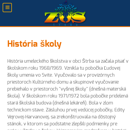
História školy
História umeleckého školstva v obci Štrba sa začala písať v
školskom roku 1968/1969. Vznikla tu pobočka Ľudovej
školy umenia vo Svite. Vyučovalo sa v provizórnych
priestoroch Kultúrneho domu a skupinové vyučovanie
prebiehalo v priestoroch "vyšnej školy" (dnešná materská
škola). V školskom roku 1971/1972 bola pobočke pridelená
stará školská budova (dnešná lekáreň). Bola v zlom
technickom stave. Zásluhou prvej vedúcej pobočky, Edity
Vejrovej-Harvanovej, sa zrekonštruovala na dôstojný
stánok, v ktorom sa podstatne zlepšili podmienky pre