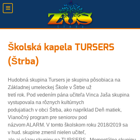
Školská kapela TURSERS
(Štrba)
Hudobná skupina Tursers je skupina pôsobiaca na
Základnej umeleckej Škole v Štrbe už
tretí rok. Pod vedením pána učiteľa Vinca Jaša skupina
vystupovala na rôznych kultúrnych
podujatiach v obci Štrba, ako napríklad Deň matiek,
Vianočný program pre seniorov pod
názvom ALARM. V tomto školskom roku 2018/2019 sa
v hud. skupine zmenil nielen učiteľ,
ale aj názov skupiny na TURSERS. Momentálne skupinu