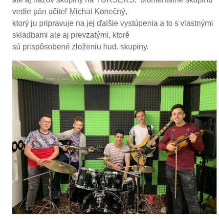
vedie pán učiteľ Michal Konečný,
ktorý ju pripravuje na jej ďalšie vystúpenia a to s vlastnými
skladbami ale aj prevzatými, ktoré
sú prispôsobené zloženiu hud. skupiny.